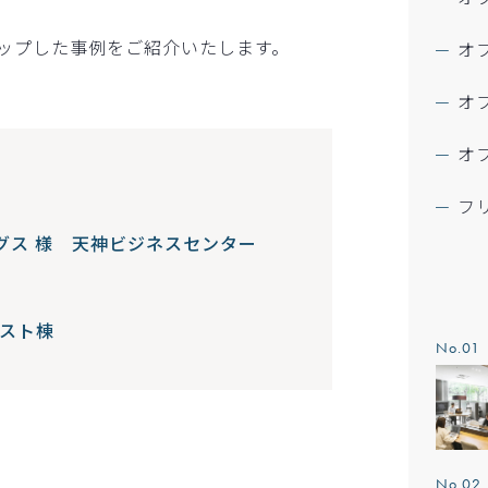
ップした事例をご紹介いたします。
オ
オ
オ
フ
グス 様 天神ビジネスセンター
ネスト棟
No.0
No.0