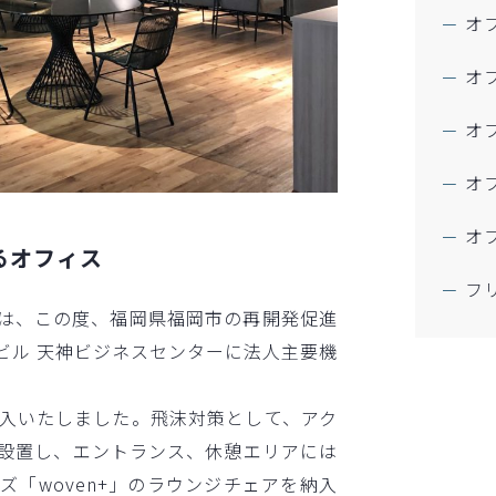
オ
オ
オ
オ
オ
オフィス​
フ
は、この度、福岡県福岡市の再開発促進
ビル 天神ビジネスセンターに法人主要機
入いたしました。飛沫対策として、アク
設置し、エントランス、休憩エリアには
「woven+」のラウンジチェアを納入