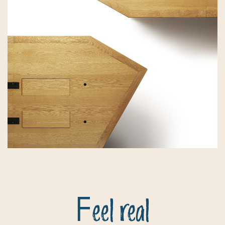
F
eel real