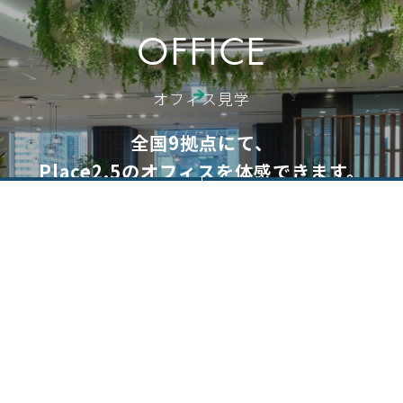
OFFICE
オフィス見学
全国9拠点にて、
Place2.5のオフィスを体感できます。
オフィス見学予約
資料ダウンロード
日本橋／TOKYO
西葛西／TOKYO
大阪
名古屋／AICHI
岡崎／AICHI
札幌
仙台
さいたま
福岡
オフィス見学のご予約