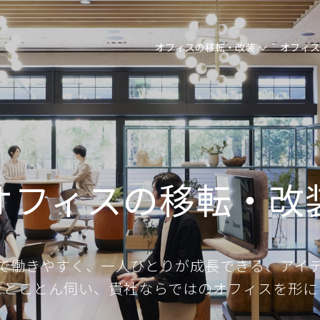
オフィスの移転・改装
オフィ
オフィスの移転・改
で働きやすく、
一人ひとりが成長できる、アイ
をとことん伺い、貴社ならではのオフィスを形に