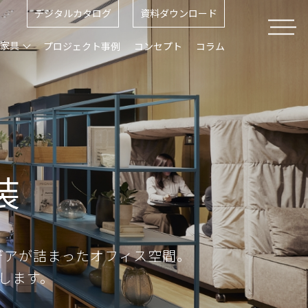
デジタルカタログ
資料ダウンロード
ス家具
プロジェクト事例
コンセプト
コラム
装
デアが詰まったオフィス空間。
します。