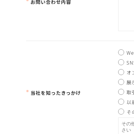
お問い合わせ内容
W
SN
オ
展
取
当社を知ったきっかけ
以
そ