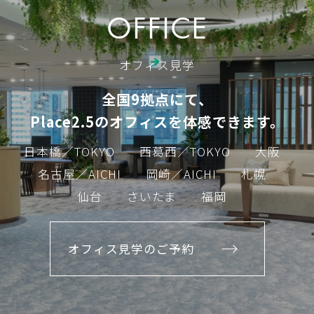
OFFICE
オフィス見学
全国9拠点にて、
Place2.5のオフィスを体感できます。
日本橋／TOKYO
西葛西／TOKYO
大阪
名古屋／AICHI
岡崎／AICHI
札幌
仙台
さいたま
福岡
オフィス見学のご予約