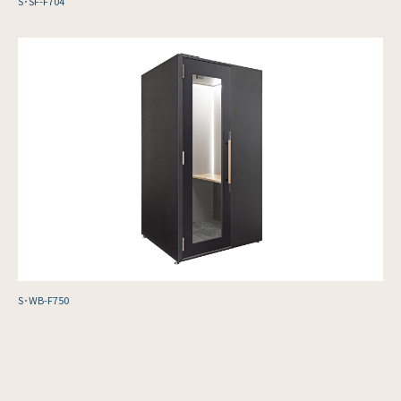
S･SF-F704
S･WB-F750