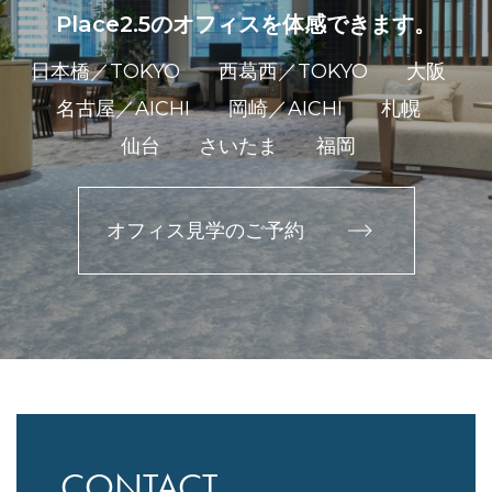
Place2.5のオフィスを体感できます。
日本橋／TOKYO
西葛西／TOKYO
大阪
名古屋／AICHI
岡崎／AICHI
札幌
仙台
さいたま
福岡
オフィス見学のご予約
CONTACT