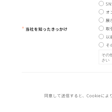
SN
オ
展
取
当社を知ったきっかけ
以
そ
同意して送信すると、Cookie