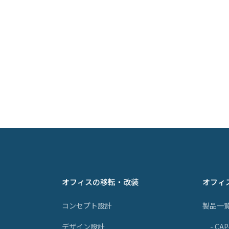
オフィスの移転・改装
オフィ
コンセプト設計
製品一
デザイン設計
- CA