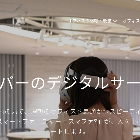
オフィスの移転・改装
オフィ
バーの
デジタルサ
術の力で、理想のオフィスを最適かつスピーデ
スマートファニチャー＝スマファ®」が、人を中
ートします。