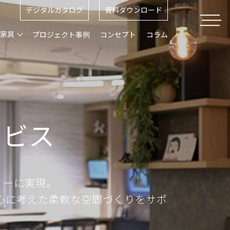
デジタルカタログ
資料ダウンロード
ス家具
プロジェクト事例
コンセプト
コラム
ービス
ィーに実現。
心に考えた柔軟な空間づくりをサポ