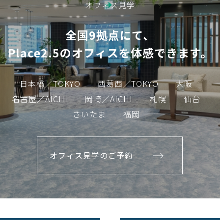
オフィス見学
全国9拠点にて、
Place2.5のオフィスを体感できます。
日本橋／TOKYO
西葛西／TOKYO
大阪
名古屋／AICHI
岡崎／AICHI
札幌
仙台
さいたま
福岡
オフィス見学のご予約