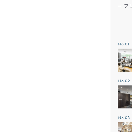
フ
No.0
No.0
No.0