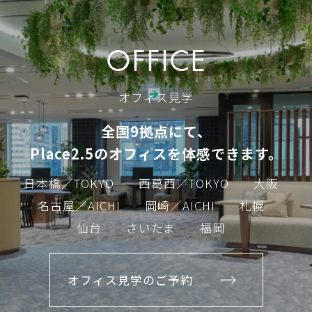
OFFICE
オフィス見学
全国9拠点にて、
Place2.5のオフィスを体感できます。
日本橋／TOKYO
西葛西／TOKYO
大阪
名古屋／AICHI
岡崎／AICHI
札幌
仙台
さいたま
福岡
オフィス見学のご予約