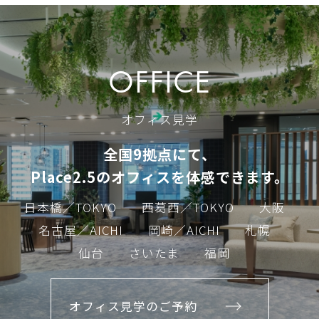
OFFICE
オフィス見学
全国9拠点にて、
Place2.5のオフィスを体感できます。
日本橋／TOKYO
西葛西／TOKYO
大阪
名古屋／AICHI
岡崎／AICHI
札幌
仙台
さいたま
福岡
オフィス見学のご予約