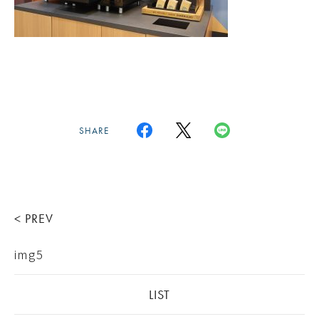
SHARE
< PREV
img5
LIST