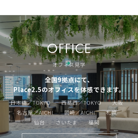
OFFICE
オフィス見学
全国9拠点にて、
Place2.5のオフィスを体感できます。
日本橋／TOKYO
西葛西／TOKYO
大阪
名古屋／AICHI
岡崎／AICHI
札幌
仙台
さいたま
福岡