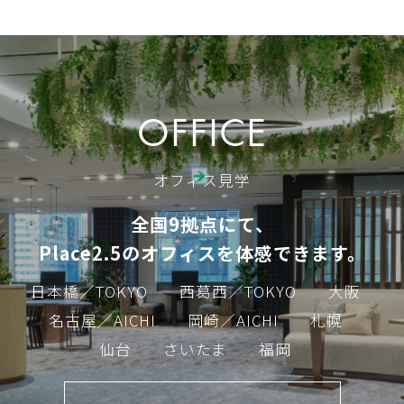
OFFICE
オフィス見学
全国9拠点にて、
Place2.5のオフィスを体感できます。
日本橋／TOKYO
西葛西／TOKYO
大阪
名古屋／AICHI
岡崎／AICHI
札幌
仙台
さいたま
福岡