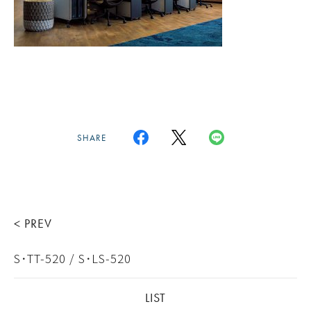
SHARE
< PREV
S･TT-520 / S･LS-520
LIST