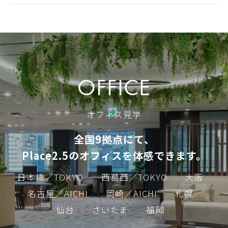
OFFICE
オフィス見学
全国9拠点にて、
Place2.5のオフィスを体感できます。
日本橋／TOKYO
西葛西／TOKYO
大阪
名古屋／AICHI
岡崎／AICHI
札幌
仙台
さいたま
福岡