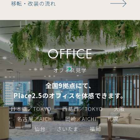
移転・改装の流れ
OFFICE
オフィス見学
全国9拠点にて、
Place2.5のオフィスを体感できます。
日本橋／TOKYO
西葛西／TOKYO
大阪
名古屋／AICHI
岡崎／AICHI
札幌
仙台
さいたま
福岡