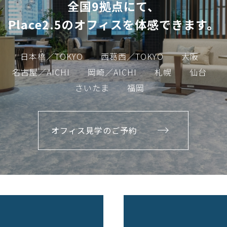
全国9拠点にて、
Place2.5のオフィスを体感できます。
日本橋／TOKYO
西葛西／TOKYO
大阪
名古屋／AICHI
岡崎／AICHI
札幌
仙台
さいたま
福岡
オフィス見学のご予約