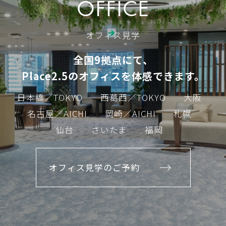
OFFICE
オフィス見学
全国9拠点にて、
Place2.5のオフィスを体感できます。
日本橋／TOKYO
西葛西／TOKYO
大阪
名古屋／AICHI
岡崎／AICHI
札幌
仙台
さいたま
福岡
オフィス見学のご予約