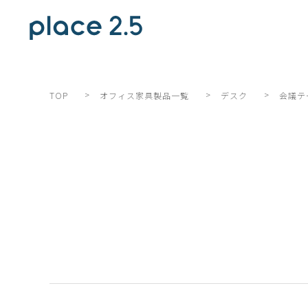
>
>
>
会議テ
TOP
オフィス家具製品一覧
デスク