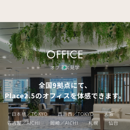
OFFICE
オフィス見学
全国9拠点にて、
Place2.5のオフィスを体感できます。
日本橋／TOKYO
西葛西／TOKYO
大阪
名古屋／AICHI
岡崎／AICHI
札幌
仙台