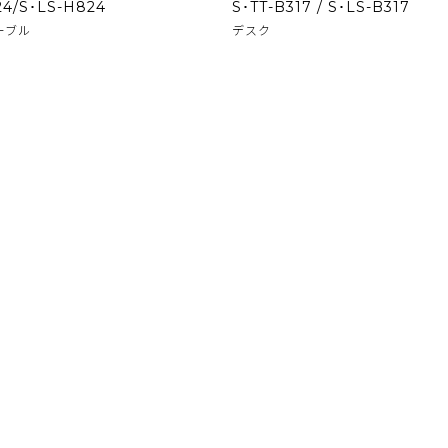
24/S･LS-H824
S･TT-B317 / S･LS-B317
ーブル
デスク