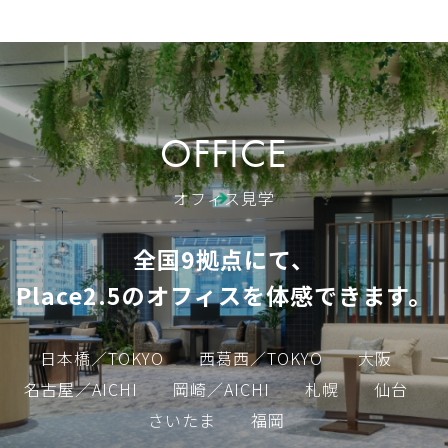
OFFICE
オフィス見学
全国9拠点にて、
Place2.5のオフィスを体感できます。
日本橋／TOKYO
西葛西／TOKYO
大阪
名古屋／AICHI
岡崎／AICHI
札幌
仙台
さいたま
福岡