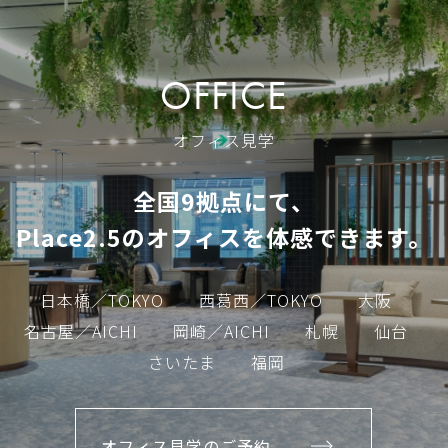
OFFICE
オフィス見学
全国9拠点にて、
Place2.5のオフィスを体感できます。
日本橋／TOKYO
西葛西／TOKYO
大阪
名古屋／AICHI
岡崎／AICHI
札幌
仙台
さいたま
福岡
オフィス見学のご予約