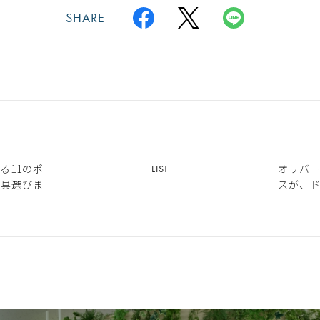
SHARE
る11のポ
オリバ
LIST
家具選びま
スが、