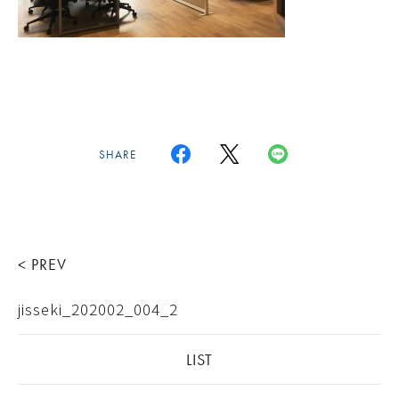
SHARE
< PREV
jisseki_202002_004_2
LIST