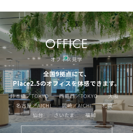
OFFICE
オフィス見学
全国9拠点にて、
Place2.5のオフィスを体感できます。
日本橋／TOKYO
西葛西／TOKYO
大阪
名古屋／AICHI
岡崎／AICHI
札幌
仙台
さいたま
福岡