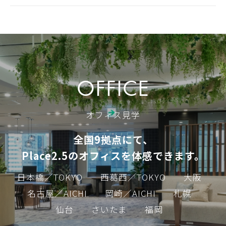
OFFICE
オフィス見学
全国9拠点にて、
Place2.5のオフィスを体感できます。
日本橋／TOKYO
西葛西／TOKYO
大阪
名古屋／AICHI
岡崎／AICHI
札幌
仙台
さいたま
福岡