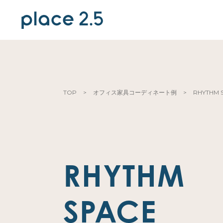
TOP
>
オフィス家具コーディネート例
>
RHYTHM 
RHYTHM
SPACE