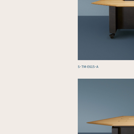
S･TM-E615･A