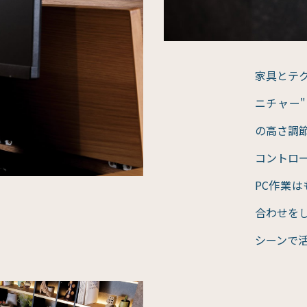
家具とテ
ニチャー"
の高さ調
コントロ
PC作業
合わせを
シーンで