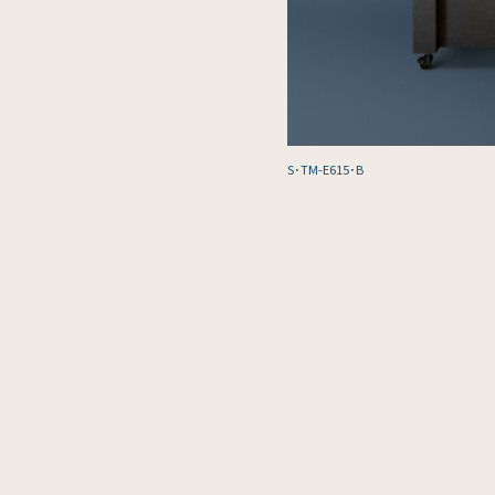
S･TM-E615･B