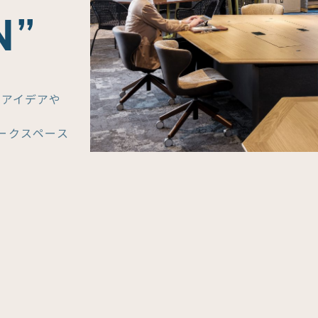
N”
いアイデアや
ークスペース
た