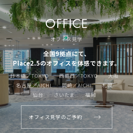
OFFICE
オフィス見学
全国9拠点にて、
Place2.5のオフィスを体感できます。
日本橋／TOKYO
西葛西／TOKYO
大阪
名古屋／AICHI
岡崎／AICHI
札幌
仙台
さいたま
福岡
オフィス見学のご予約