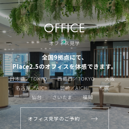
OFFICE
オフィス見学
全国9拠点にて、
Place2.5のオフィスを体感できます。
日本橋／TOKYO
西葛西／TOKYO
大阪
名古屋／AICHI
岡崎／AICHI
札幌
仙台
さいたま
福岡
オフィス見学のご予約