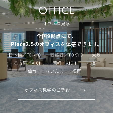
OFFICE
オフィス見学
全国9拠点にて、
Place2.5のオフィスを体感できます。
日本橋／TOKYO
西葛西／TOKYO
大阪
名古屋／AICHI
岡崎／AICHI
札幌
仙台
さいたま
福岡
オフィス見学のご予約