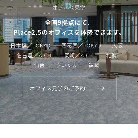
オフィス見学
全国9拠点にて、
Place2.5のオフィスを体感できます。
日本橋／TOKYO
西葛西／TOKYO
大阪
名古屋／AICHI
岡崎／AICHI
札幌
仙台
さいたま
福岡
オフィス見学のご予約