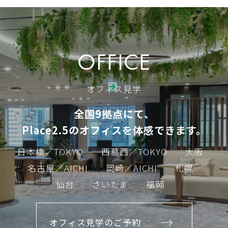
OFFICE
オフィス見学
全国9拠点にて、
Place2.5のオフィスを体感できます。
日本橋／TOKYO
西葛西／TOKYO
大阪
名古屋／AICHI
岡崎／AICHI
札幌
仙台
さいたま
福岡
オフィス見学のご予約