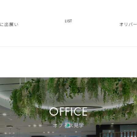
LIST
に​出展い
オリバー
OFFICE
オフィス見学