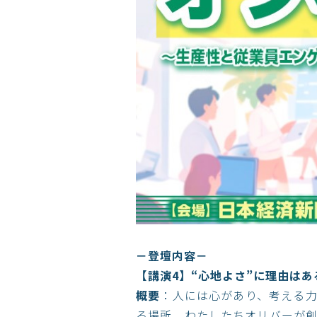
－登壇内容－
【講演4】“心地よさ”に理由は
概要
：人には心があり、考える
る場所。わたしたちオリバーが