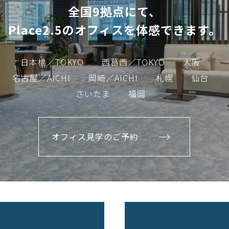
全国9拠点にて、
Place2.5のオフィスを体感できます。
日本橋／TOKYO
西葛西／TOKYO
大阪
名古屋／AICHI
岡崎／AICHI
札幌
仙台
さいたま
福岡
オフィス見学のご予約