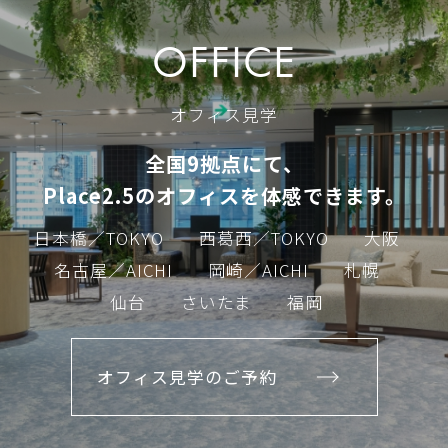
OFFICE
オフィス見学
全国9拠点にて、
Place2.5のオフィスを体感できます。
日本橋／TOKYO
西葛西／TOKYO
大阪
名古屋／AICHI
岡崎／AICHI
札幌
仙台
さいたま
福岡
オフィス見学のご予約