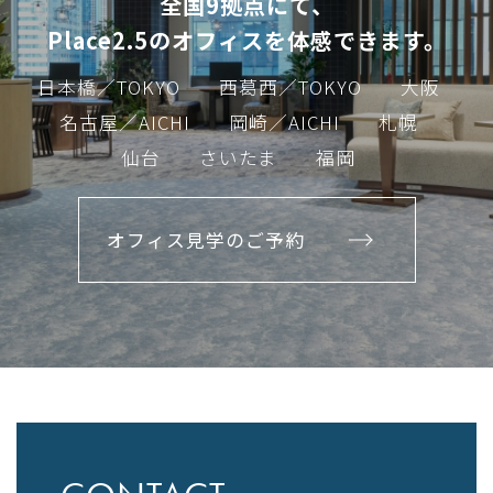
全国9拠点にて、
Place2.5のオフィスを体感できます。
日本橋／TOKYO
西葛西／TOKYO
大阪
名古屋／AICHI
岡崎／AICHI
札幌
仙台
さいたま
福岡
オフィス見学のご予約