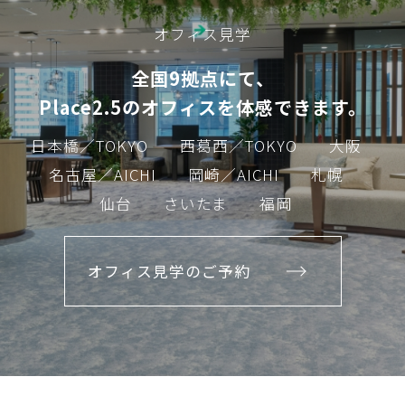
オフィス見学
全国9拠点にて、
Place2.5のオフィスを体感できます。
日本橋／TOKYO
西葛西／TOKYO
大阪
名古屋／AICHI
岡崎／AICHI
札幌
仙台
さいたま
福岡
オフィス見学のご予約