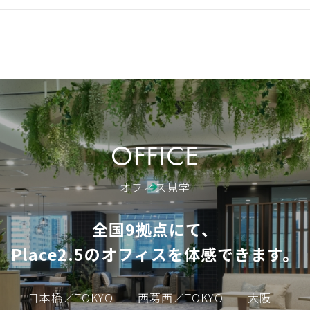
OFFICE
オフィス見学
全国9拠点にて、
Place2.5のオフィスを体感できます。
日本橋／TOKYO
西葛西／TOKYO
大阪