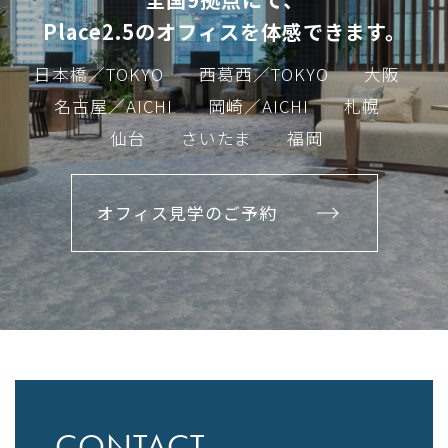
Place2.5のオフィスを体感できます。
日本橋／TOKYO
西葛西／TOKYO
大阪
名古屋／AICHI
岡崎／AICHI
札幌
仙台
さいたま
福岡
オフィス見学のご予約
CONTACT