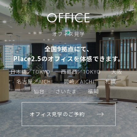
OFFICE
オフィス見学
全国9拠点にて、
Place2.5のオフィスを体感できます。
日本橋／TOKYO
西葛西／TOKYO
大阪
名古屋／AICHI
岡崎／AICHI
札幌
仙台
さいたま
福岡
オフィス見学のご予約