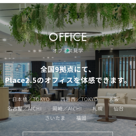
OFFICE
オフィス見学
全国9拠点にて、
Place2.5のオフィスを体感できます。
日本橋／TOKYO
西葛西／TOKYO
大阪
名古屋／AICHI
岡崎／AICHI
札幌
仙台
さいたま
福岡