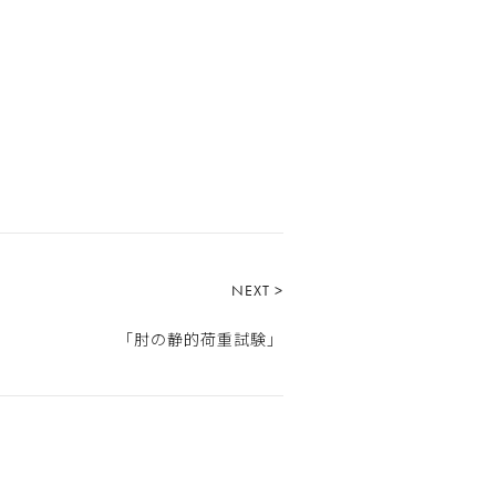
NEXT >
「肘の静的荷重試験」