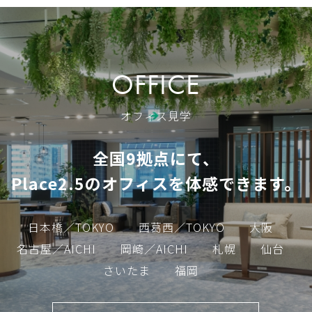
OFFICE
オフィス見学
全国9拠点にて、
Place2.5のオフィスを体感できます。
日本橋／TOKYO
西葛西／TOKYO
大阪
名古屋／AICHI
岡崎／AICHI
札幌
仙台
さいたま
福岡