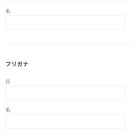
名
フリガナ
氏
名